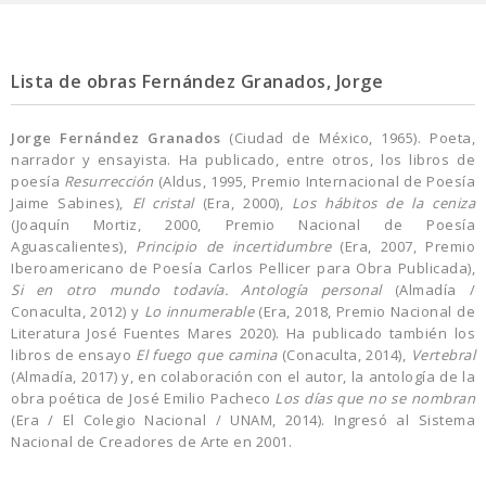
Lista de obras Fernández Granados, Jorge
Jorge Fernández Granados
(Ciudad de México, 1965). Poeta,
narrador y ensayista. Ha publicado, entre otros, los libros de
poesía
Resurrección
(Aldus, 1995, Premio Internacional de Poesía
Jaime Sabines),
El cristal
(Era, 2000),
Los hábitos de la ceniza
(Joaquín Mortiz, 2000, Premio Nacional de Poesía
Aguascalientes),
Principio de incertidumbre
(Era, 2007, Premio
Iberoamericano de Poesía Carlos Pellicer para Obra Publicada),
Si en otro mundo todavía. Antología personal
(Almadía /
Conaculta, 2012) y
Lo innumerable
(Era, 2018, Premio Nacional de
Literatura José Fuentes Mares 2020). Ha publicado también los
libros de ensayo
El fuego que camina
(Conaculta, 2014),
Vertebral
(Almadía, 2017) y, en colaboración con el autor, la antología de la
obra poética de José Emilio Pacheco
Los días que no se nombran
(Era / El Colegio Nacional / UNAM, 2014). Ingresó al Sistema
Nacional de Creadores de Arte en 2001.