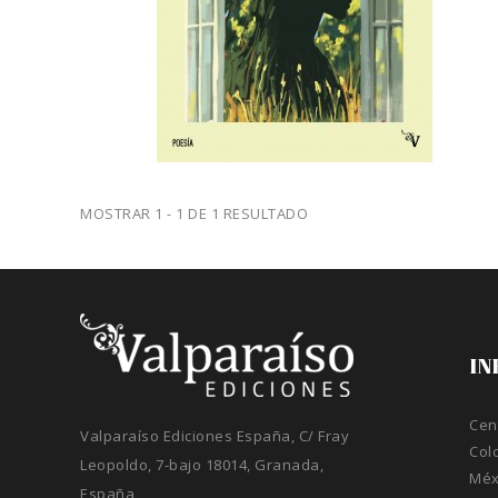
MOSTRAR 1 - 1 DE 1 RESULTADO
IN
Cen
Valparaíso Ediciones España, C/ Fray
Col
Leopoldo, 7-bajo 18014, Granada,
Méx
España