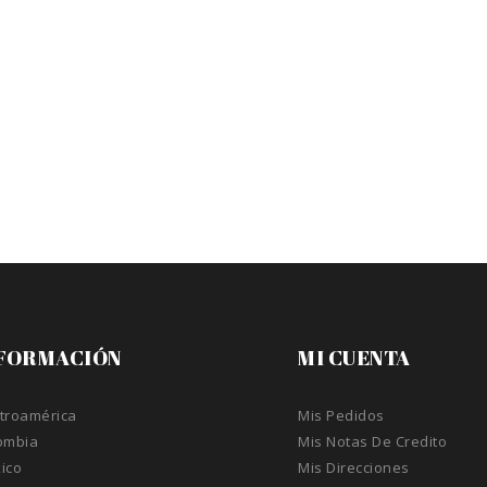
FORMACIÓN
MI CUENTA
troamérica
Mis Pedidos
ombia
Mis Notas De Credito
ico
Mis Direcciones