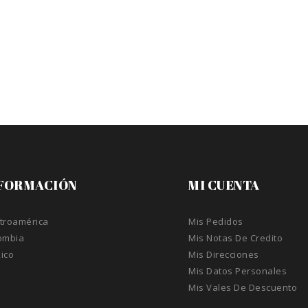
FORMACIÓN
MI CUENTA
troamérica
Mis Pedidos
ombia
Mis Notas De Credito
ico
Mis Direcciones
A
Mis Datos Personales
Mis Vales De Descuento