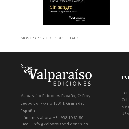
MOSTRAR 1 - 1 DE 1 RESULTADO
IN
Cen
Valparaíso Ediciones España, C/ Fray
Col
Leopoldo, 7-bajo 18014, Granada,
Méx
España
US
Llámenos ahora:
+34 958 10 85 80
Email:
info@valparaisoediciones.es