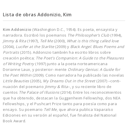
Lista de obras Addonizio, Kim
Kim Addonizio
(Washington D.C., 1954). Es poeta, ensayista y
narradora. Escribió los poemarios
The Philosopher
’
s Club
(1994),
Jimmy & Rita
(1997),
Tell Me
(2000),
What is this thing called love
(2004),
Lucifer at the Starlite
(2009) y
Black Angel. Blues Poems and
Portraits
(2015). Addonizio también ha escrito libros sobre
creación poética;
The Poet
’
s Companion: A Guide to the Pleasures
of Writing Poetry
(1997) junto a la poeta norteamericana
Dorianne Laux, y posterior- mente
Ordinary Genius: A Guide for
the Poet Within
(2009). Como narradora ha publicado las novelas
Little Beauties
(2005),
My Dreams Out in the Street
(2007) –conti-
nuación del poemario
Jimmy & Rita
–, y su reciente libro de
cuentos
The Palace of Illusions
(2014). Entre los reconocimientos
que ha obtenido, destacan la Guggenheim Fellowship, dos NEA
Fellowships, y el Pushcart Prize tanto para poesía como para
ensayo. Su poemario
Tell Me
, que ahora publica Vaparaíso
Ediciones en su versión al español, fue finalista del National
Book Award.