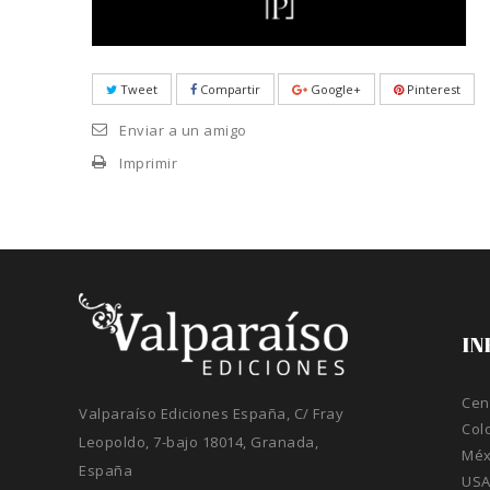
Tweet
Compartir
Google+
Pinterest
Enviar a un amigo
Imprimir
IN
Cen
Valparaíso Ediciones España, C/ Fray
Col
Leopoldo, 7-bajo 18014, Granada,
Méx
España
US