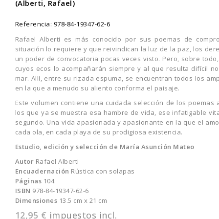
(Alberti, Rafael)
Referencia:
978-84-19347-62-6
Rafael Alberti es más conocido por sus poemas de comprom
situación lo requiere y que reivindican la luz de la paz, los d
un poder de convocatoria pocas veces visto. Pero, sobre todo,
cuyos ecos lo acompañarán siempre y al que resulta difícil nom
mar. Allí, entre su rizada espuma, se encuentran todos los ampl
en la que a menudo su aliento conforma el paisaje.
Este volumen contiene una cuidada selección de los poemas 
los que ya se muestra esa hambre de vida, ese infatigable vita
segundo. Una vida apasionada y apasionante en la que el amor,
cada ola, en cada playa de su prodigiosa existencia.
Estudio, e
dición y
selección
de
María Asunción Mateo
Autor
Rafael Alberti
Encuadernación
Rústica con solapas
Páginas
104
ISBN
978-84-19347-62-6
Dimensiones
13.5 cm x 21 cm
12,95 €
impuestos incl.