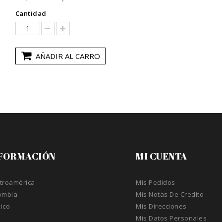
Cantidad
AÑADIR AL CARRO
FORMACIÓN
MI CUENTA
troamérica
Mis Pedidos
ombia
Mis Notas De Credito
ico
Mis Direcciones
A
Mis Datos Personales