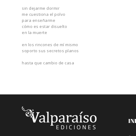
sin dejarme dormir
me cuestiona el polvo
para enseñarme
cómo es estar disuelto
en la muerte
en los rincones de mí mismo
soporto sus secretos planos
hasta que cambio de casa
IN