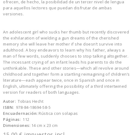
ofrecen, de hecho, la posibilidad de un tercer nivel de lengua
para aquellos lectores que puedan disfrutar de ambas
versiones.
An adolescent girl who sucks her thumb but recently discovered
the exhilaration of wielding a gun dreams of the cherished
memory she will leave her mother if she doesn’t survive into
adulthood. A boy endeavors to learn why his father, always a
man of few words, suddenly chooses to stop talking altogether.
The incessant crying of an infant leads his parents to do the
unthinkable. These and other stories—which all revolve around
childhood and together form a startling reimagining of children’s
literature—each appear twice, once in Spanish and once in
English, ultimately offering the possibility of a third intertwined
version for readers of both languages.
Autor:
Tobias Hecht
ISBN:
978-84-18694-58-5
Encuadernación:
Rústica con solapas
Páginas:
112
Dimensiones:
14 cm x 23 cm
15,00 €
impuestos incl.