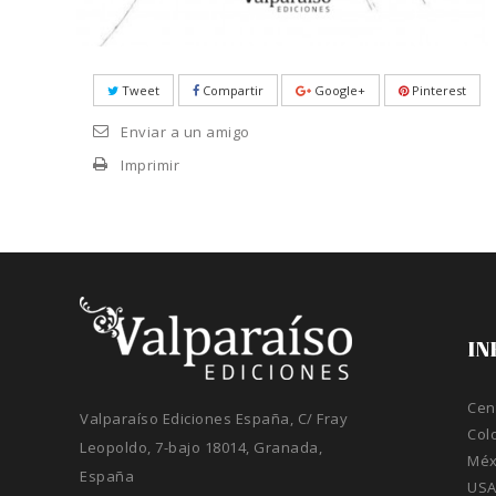
Tweet
Compartir
Google+
Pinterest
Enviar a un amigo
Imprimir
IN
Cen
Valparaíso Ediciones España, C/ Fray
Col
Leopoldo, 7-bajo 18014, Granada,
Méx
España
US