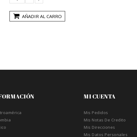
AÑADIR AL CARRO
FORMACIÓN
MI CUENTA
troamérica
Mis Pedidos
ombia
Mis Notas De Credito
ico
Mis Direcciones
A
Mis Datos Personales