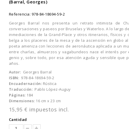
(Barral, Georges)
Referencia:
978-84-18694-59-2
Georges Barral nos presenta un retrato intimista de Ch
conversaciones y paseos por Bruselas y Waterloo. A lo largo de 
inmediaciones de la Grand-Place y otros itinerarios, físicos y
belga a los placeres de la mesa y de la ascensión en globo a
poeta ameniza con lecciones de aeronáutica aplicada a un mur
entre charlas, almuerzos y vagabundeos nace el interés por e
genio y, sobre todo, por esa atención aguda y sensible que pr
años.
Autor:
Georges Barral
ISBN:
978-84-18694-59-2
Encuadernación:
Rústica
Traducción:
Pablo López-Auguy
Páginas:
184
Dimensiones:
16 cm x 23 cm
15,95 €
impuestos incl.
Cantidad