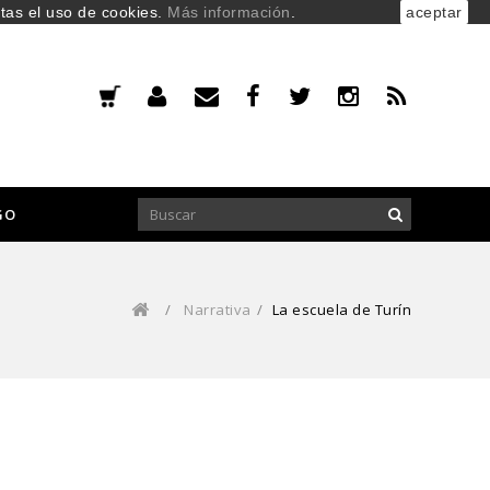
ptas el uso de cookies.
Más información
.
aceptar
GO
/
Narrativa
/
La escuela de Turín