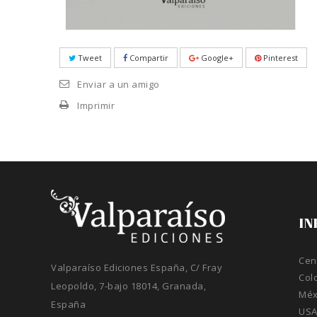
Tweet
Compartir
Google+
Pinterest
Enviar a un amigo
Imprimir
IN
Cen
Valparaíso Ediciones España, C/ Fray
Col
Leopoldo, 7-bajo 18014, Granada,
Méx
España
US