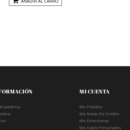
AÑADIR AL CARRO
FORMACIÓN
MI CUENTA
troamérica
Mis Pedidos
ombia
Mis Notas De Credito
ico
Mis Direcciones
A
Mis Datos Personales