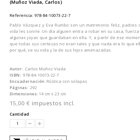
(Muñoz Viada, Carlos)
Referencia:
978-84-10073-22-7
Pablo Vázquez y Eva Rumbo son un matrimonio feliz, padres d
vida les sonríe. Un día alguien entra a robar en su casa, fuerza
algunas joyas que guardaban en ella. Y, a partir de ese mome
que todas sus certezas no eran tales y que nada era lo que ell
por qué, ve su vida y la de sus hijos amenazadas.
Autor:
Carlos Muñoz Viada
ISBN:
978-84-10073-22-7
Encuadernación:
Rústica con solapas
Páginas:
292
Dimensiones:
14 cm x 23 cm
15,00 €
impuestos incl.
Cantidad