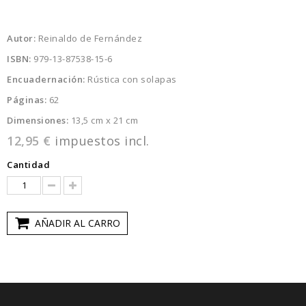
Autor:
Reinaldo de Fernández
ISBN:
979-13-87538-15-6
Encuadernación:
Rústica con solapas
Páginas:
62
Dimensiones:
13,5 cm x 21 cm
12,95 €
impuestos incl.
Cantidad
AÑADIR AL CARRO