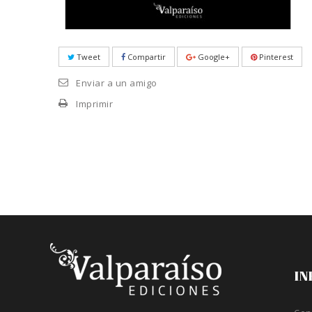
Tweet
Compartir
Google+
Pinterest
Enviar a un amigo
Imprimir
IN