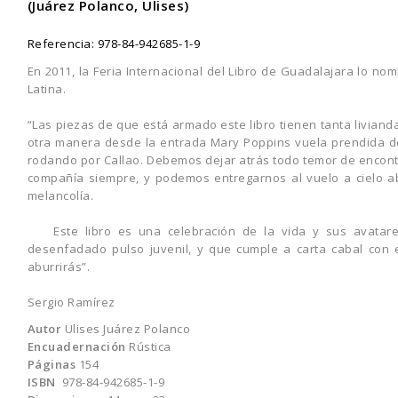
(Juárez Polanco, Ulises)
Referencia:
978-84-942685-1-9
En 2011, la Feria Internacional del Libro de Guadalajara lo n
Latina.
“Las piezas de que está armado este libro tienen tanta liviand
otra manera desde la entrada Mary Poppins vuela prendida de
rodando por Callao. Debemos dejar atrás todo temor de encontr
compañía siempre, y podemos entregarnos al vuelo a cielo ab
melancolía.
Este libro es una celebración de la vida y sus avatares,
desenfadado pulso juvenil, y que cumple a carta cabal con 
aburrirás”.
Sergio Ramírez
Autor
Ulises Juárez Polanco
Encuadernación
Rústica
Páginas
154
ISBN
978-84-942685-1-9