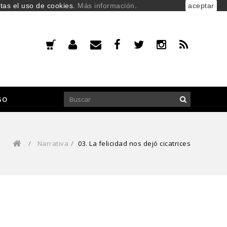
ptas el uso de cookies.
Más información
.
aceptar
GO
/
Narrativa
/
03. La felicidad nos dejó cicatrices