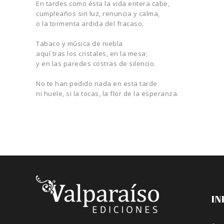
En tardes como ésta la vida entera cabe,
cumpleaños sin luz, renuncia y calma,
o la tormenta ardida del fracaso.
Tabaco y música de niebla
aquí tras los cristales, en la mesa;
y en las paredes costras de silencio.
No te han pedido nada en esta tarde
ni huele, si la tocas, la flor de la esperanza.
IN