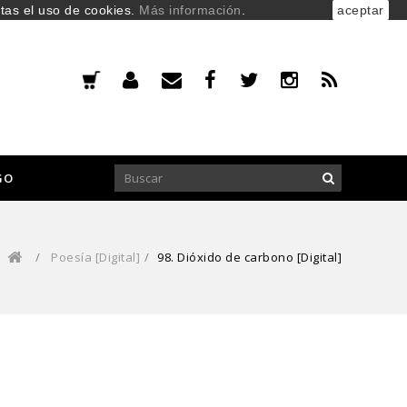
ptas el uso de cookies.
Más información
.
aceptar
GO
/
Poesía [Digital]
/
98. Dióxido de carbono [Digital]