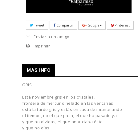
Tweet
Compartir
Google+
Pinterest
Enviar a un amigo
Imprimir
MÁS INFO
GRIS
Está noviembre gris en los cristales,
frontera de mercurio helado en las ventanas,
está la tarde gris y estás en casa desmantelando
el tiempo, no el que pasa, el que ha pasado ya
y que no olvidas, el que anunciaba éste
y que no oías.