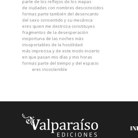
parte de los reflejos de los mapas
de ciudades con nombres desconocidos
formas parte también del desencanto
del sexo consentido y su mecánica
eres quien me destroza constituyes
fragmentos de la desesperación
inoportuna de las noches más
insoportables de la hostilidad
más imprecisa y de este modo incierto
en que pasan mis días y mis horas
formas parte del tiempo y del espacio
eres insostenible
IN