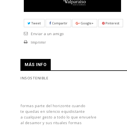
Tweet
Compartir
Google+
Pinterest
Enviar a un amigo
Imprimir
MÁS INFO
INSOSTENIBLE
formas parte del horizonte cuando
te quedas en silencio equidistante
a cualquier gesto a todo lo que envuelve
al desamor y sus rituales formas