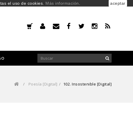
ptas el uso de cookies.
Más información
.
aceptar
GO
/
Poesía [Digital]
/
102. Insostenible [Digital]