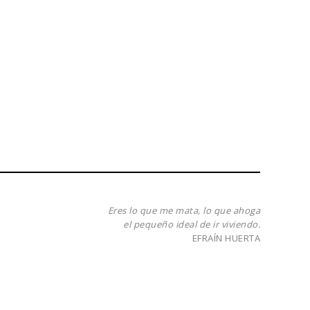
Eres lo que me mata, lo que ahoga
el pequeño ideal de ir viviendo.
EFRAÍN HUERTA