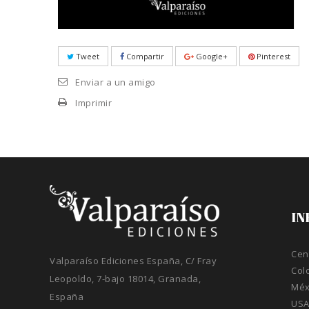
Tweet
Compartir
Google+
Pinterest
Enviar a un amigo
Imprimir
IN
Cen
Valparaíso Ediciones España, C/ Fray
Col
Leopoldo, 7-bajo 18014, Granada,
Méx
España
US