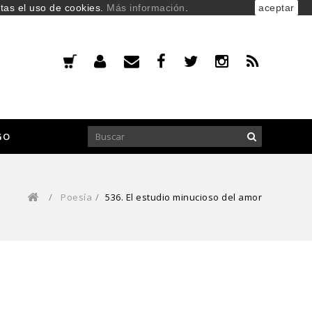
ptas el uso de cookies.
Más información
.
aceptar
GO
/
Poesía
/
536. El estudio minucioso del amor