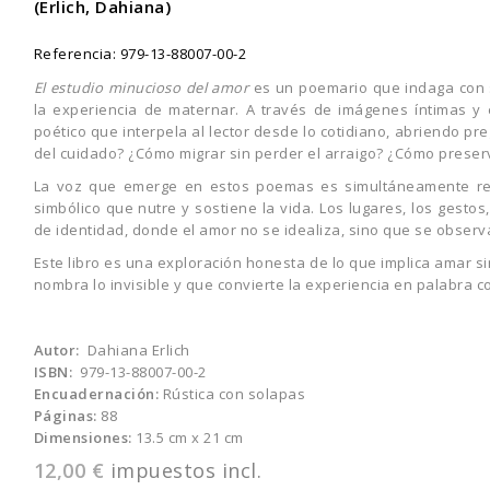
(Erlich, Dahiana)
Referencia:
979-13-88007-00-2
El estudio minucioso del amor
es un poemario que indaga con s
la experiencia de maternar. A través de imágenes íntimas y 
poético que interpela al lector desde lo cotidiano, abriendo p
del cuidado? ¿Cómo migrar sin perder el arraigo? ¿Cómo preser
La voz que emerge en estos poemas es simultáneamente refl
simbólico que nutre y sostiene la vida. Los lugares, los gestos,
de identidad, donde el amor no se idealiza, sino que se observ
Este libro es una exploración honesta de lo que implica amar s
nombra lo invisible y que convierte la experiencia en palabra c
Autor:
Dahiana Erlich
ISBN:
979-13-88007-00-2
Encuadernación:
Rústica con solapas
Páginas:
88
Dimensiones:
13.5 cm x 21 cm
12,00 €
impuestos incl.