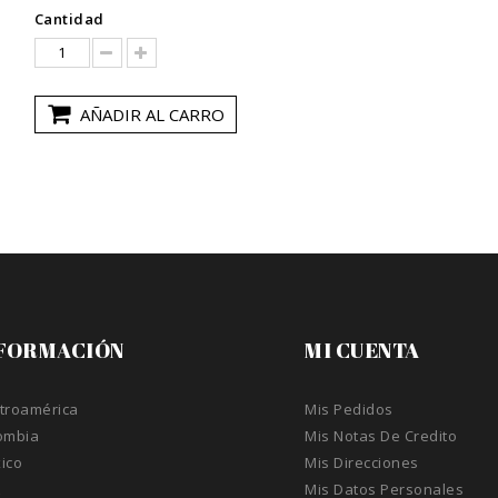
Cantidad
AÑADIR AL CARRO
FORMACIÓN
MI CUENTA
troamérica
Mis Pedidos
ombia
Mis Notas De Credito
ico
Mis Direcciones
A
Mis Datos Personales