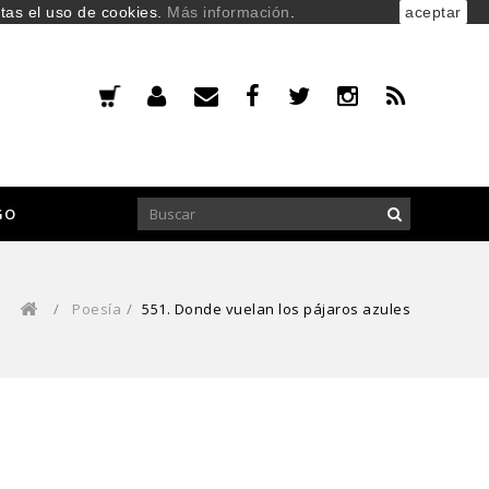
ptas el uso de cookies.
Más información
.
aceptar
GO
/
Poesía
/
551. Donde vuelan los pájaros azules