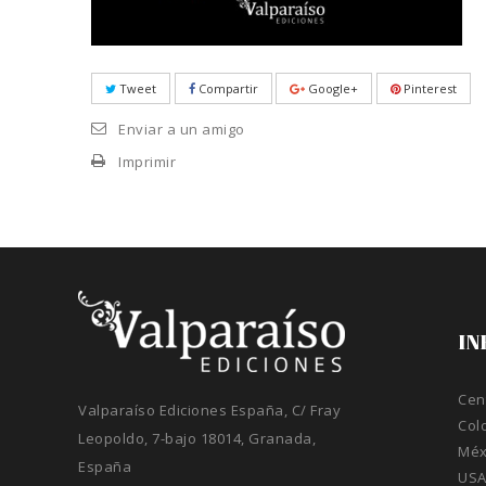
Tweet
Compartir
Google+
Pinterest
Enviar a un amigo
Imprimir
IN
Cen
Valparaíso Ediciones España, C/ Fray
Col
Leopoldo, 7-bajo 18014, Granada,
Méx
España
US