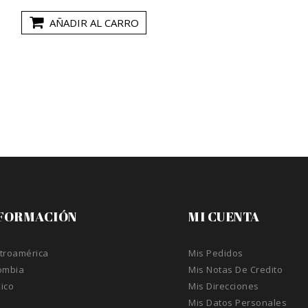
AÑADIR AL CARRO
FORMACIÓN
MI CUENTA
troamérica
Mis Pedidos
ombia
Mis Notas De Credito
ico
Mis Direcciones
A
Mis Datos Personales