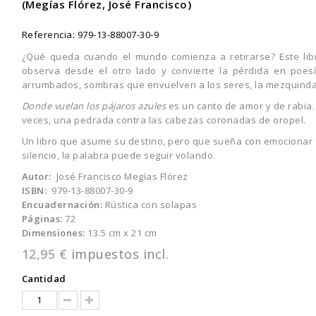
(Megías Flórez, José Francisco)
Referencia:
979-13-88007-30-9
¿Qué queda cuando el mundo comienza a retirarse? Este libr
observa desde el otro lado y convierte la pérdida en poes
arrumbados, sombras que envuelven a los seres, la mezquindad 
Donde vuelan los pájaros azules
es un canto de amor y de rabia. 
veces, una pedrada contra las cabezas coronadas de oropel.
Un libro que asume su destino, pero que sueña con emocionar a q
silencio, la palabra puede seguir volando.
Autor:
José Francisco Megías Flórez
ISBN:
979-13-88007-30-9
Encuadernación:
Rústica con solapas
Páginas:
72
Dimensiones:
13.5 cm x 21 cm
12,95 €
impuestos incl.
Cantidad