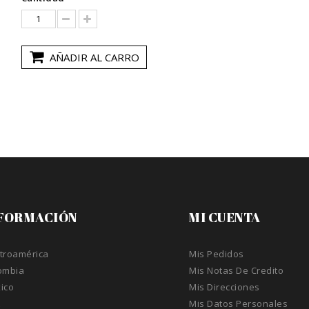
AÑADIR AL CARRO
FORMACIÓN
MI CUENTA
troamérica
Mis Pedidos
ombia
Mis Notas De Credito
ico
Mis Direcciones
A
Mis Datos Personales