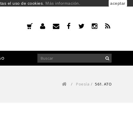
ptas el uso de cookies.
Más información
.
aceptar
GO
/
Poesía
/
561. ATO