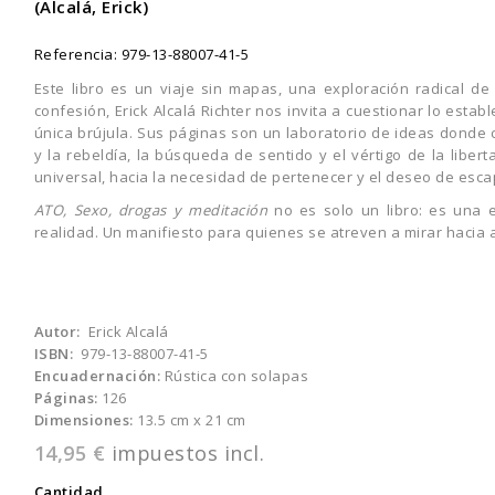
(Alcalá, Erick)
Referencia:
979-13-88007-41-5
Este libro es un viaje sin mapas, una exploración radical de 
confesión, Erick Alcalá Richter nos invita a cuestionar lo esta
única brújula. Sus páginas son un laboratorio de ideas donde co
y la rebeldía, la búsqueda de sentido y el vértigo de la libert
universal, hacia la necesidad de pertenecer y el deseo de esca
ATO, Sexo, drogas y meditación
no es solo un libro: es una e
realidad. Un manifiesto para quienes se atreven a mirar hacia 
Autor:
Erick Alcalá
ISBN:
979-13-88007-41-5
Encuadernación:
Rústica con solapas
Páginas:
126
Dimensiones:
13.5 cm x 21 cm
14,95 €
impuestos incl.
Cantidad