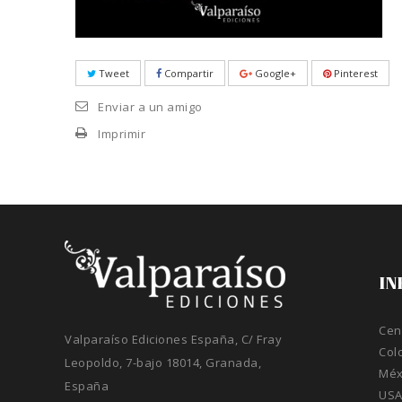
Tweet
Compartir
Google+
Pinterest
Enviar a un amigo
Imprimir
IN
Cen
Valparaíso Ediciones España, C/ Fray
Col
Leopoldo, 7-bajo 18014, Granada,
Méx
España
US