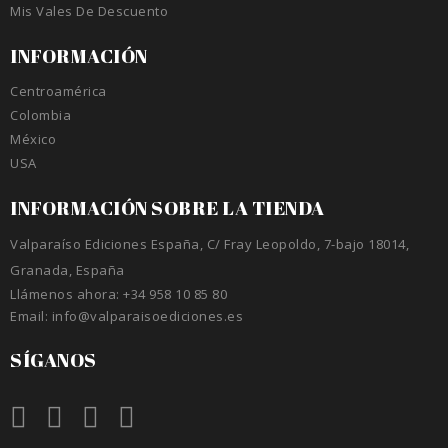
Mis Vales De Descuento
INFORMACIÓN
Centroamérica
Colombia
México
USA
INFORMACIÓN SOBRE LA TIENDA
Valparaíso Ediciones España, C/ Fray Leopoldo, 7-bajo 18014,
Granada, España
Llámenos ahora:
+34 958 10 85 80
Email:
info@valparaisoediciones.es
SÍGANOS