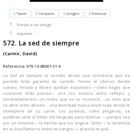
Tweet
Compartir
Google+
Pinterest
Enviar a un amigo
Imprimir
572. La sed de siempre
(Carmir, David)
Referencia:
979-13-88007-51-4
La Sed de siempre
se escribe desde una conciencia que ha
perdido toda garantía de sentido. Frente al silencio donde
cuerpo, mirada y deseo quedan expuestos —como llagas que
sostienen toda poesía— una voz avanza entre reflejos y
desdoblamientos: un rostro que no se reconoce… un cielo que
se abre como abismo… una divinidad hueca observada desde la
intemperie de su carne. Los poemas, como plegarias, se
quiebran ante el límite del lenguaje para iluminar —aunque sea
por un instante— la herida que los origina: Señor / la tarántula
en su blasfemia no bebió mi sangre—/ acarició mi piel…