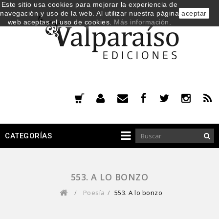
Este sitio usa cookies para mejorar la experiencia de
navegación y uso de la web. Al utilizar nuestra página
aceptar
web aceptas el uso de cookies.
Más información
.
CATEGORÍAS
553. A LO BONZO
/
Poesía
/
553. A lo bonzo