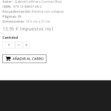
Autor:
Gabriel Leftraru Curinao Ruiz
ISBN:
979-13-88007-68-2
Encuadernación:
Rústica con solapas
Páginas:
86
Dimensiones:
13.5 cm x 21 cm
13,95 €
impuestos incl.
Cantidad
AÑADIR AL CARRO