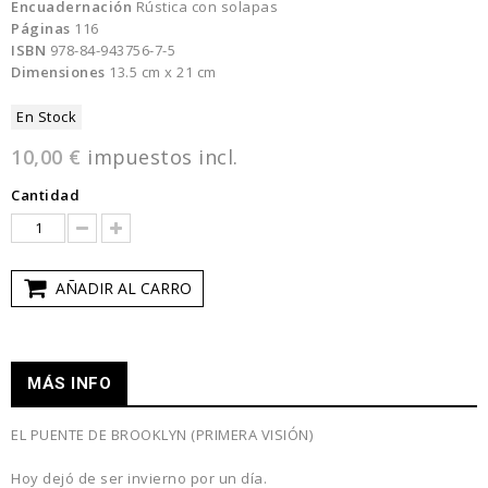
Encuadernación
Rústica con solapas
Páginas
116
ISBN
978-84-943756-7-5
Dimensiones
13.5 cm x 21 cm
En Stock
10,00 €
impuestos incl.
Cantidad
AÑADIR AL CARRO
MÁS INFO
EL PUENTE DE BROOKLYN (PRIMERA VISIÓN)
Hoy dejó de ser invierno por un día.