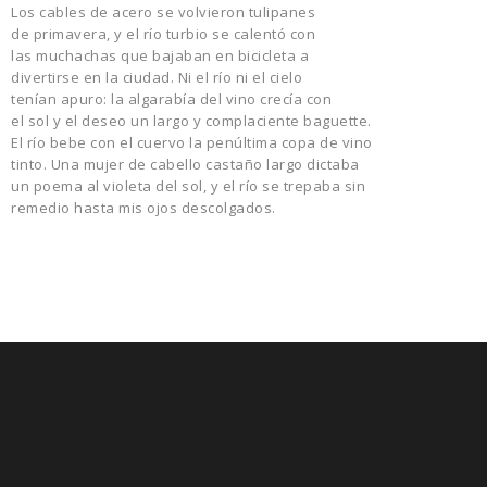
Los cables de acero se volvieron tulipanes
de primavera, y el río turbio se calentó con
las muchachas que bajaban en bicicleta a
divertirse en la ciudad. Ni el río ni el cielo
tenían apuro: la algarabía del vino crecía con
el sol y el deseo un largo y complaciente baguette.
El río bebe con el cuervo la penúltima copa de vino
tinto. Una mujer de cabello castaño largo dictaba
un poema al violeta del sol, y el río se trepaba sin
remedio hasta mis ojos descolgados.