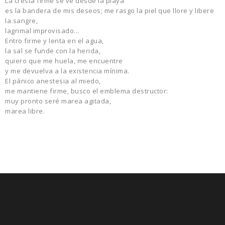
La cresta firme se ve desde la playa
es la bandera de mis deseos; me rasgo la piel que llore y libere
la sangre,
lagrimal improvisado...
Entro firme y lenta en el agua,
la sal se funde con la herida,
quiero que me huela, me encuentre
y me devuelva a la existencia mínima.
El pánico anestesia al miedo,
me mantiene firme, busco el emblema destructor:
muy pronto seré marea agitada,
marea libre.