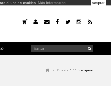
ptas el uso de cookies.
Más información
.
aceptar
GO
/
Poesía
/
11. Sarajevo