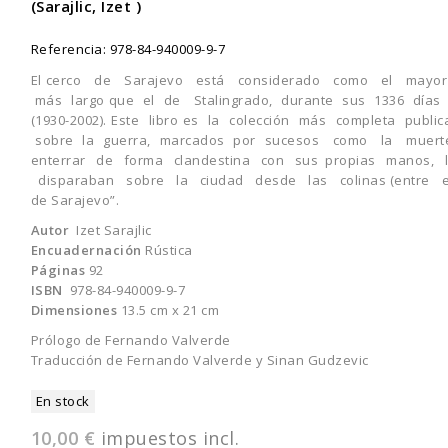
(Sarajlic, Izet )
Referencia:
978-84-940009-9-7
El cerco de Sarajevo está considerado como el mayor 
más largo que el de Stalingrado, durante sus 1336 días un
(1930-2002). Este libro es la colección más completa pu
sobre la guerra, marcados por sucesos como la mu
enterrar de forma clandestina con sus propias manos, 
disparaban sobre la ciudad desde las colinas (entre ello
de Sarajevo”.
Autor
Izet Sarajlic
Encuadernación
Rústica
Páginas
92
ISBN
978-84-940009-9-7
Dimensiones
13.5 cm x 21 cm
Prólogo de Fernando Valverde
Traducción de Fernando Valverde y Sinan Gudzevic
En stock
10,00 €
impuestos incl.