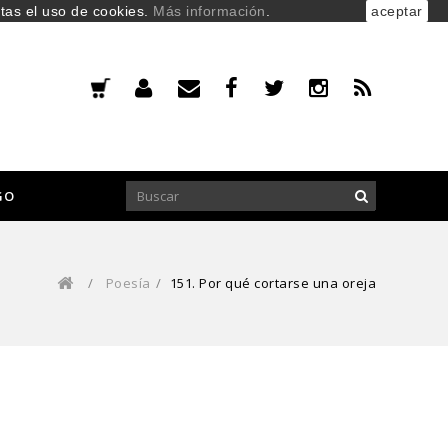
ptas el uso de cookies.
Más información
.
aceptar
GO
/
Poesía
/
151. Por qué cortarse una oreja