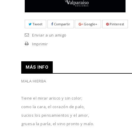
Tweet
Compartir
Google+
Pinterest
Enviar a un amigo
Imprimir
MÁS INFO
MALA HIERBA
Tiene el mirar arisco y sin color;
como la cara, el corazón de palo,
sucios los pensamientos y el amor,
gruesa la parla, el vino pronto y malo.