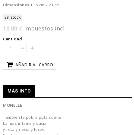
Dimensiones
13.5 cm x 21 cm
En stock
10,00 €
impuestos incl.
Cantidad
AÑADIR AL CARRO
MÁS INFO
MONELLE
También la pobre puta sueña.
La más infame y sucia
y rota y necia y torpe,