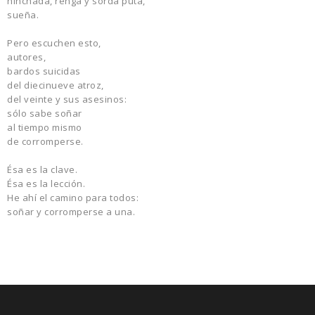
hinchada, renga y sorda puta,
sueña.
Pero escuchen esto,
autores,
bardos suicidas
del diecinueve atroz,
del veinte y sus asesinos:
sólo sabe soñar
al tiempo mismo
de corromperse.
Ésa es la clave.
Ésa es la lección.
He ahí el camino para todos:
soñar y corromperse a una.