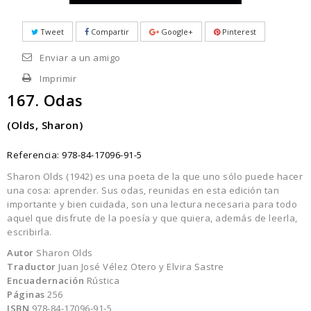
Tweet
Compartir
Google+
Pinterest
Enviar a un amigo
Imprimir
167. Odas
(Olds, Sharon)
Referencia:
978-84-17096-91-5
Sharon Olds (1942) es una poeta de la que uno sólo puede hacer
una cosa: aprender. Sus odas, reunidas en esta edición tan
importante y bien cuidada, son una lectura necesaria para todo
aquel que disfrute de la poesía y que quiera, además de leerla,
escribirla.
Autor
Sharon Olds
Traductor
Juan José Vélez Otero y Elvira Sastre
Encuadernación
Rústica
Páginas
256
ISBN
978-84-17096-91-5