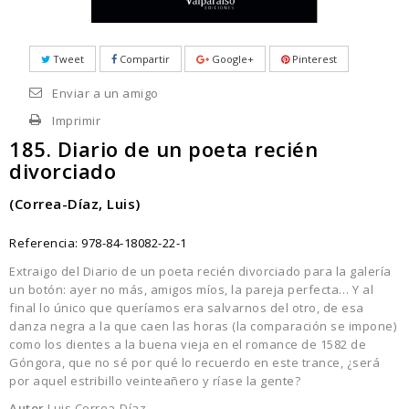
Tweet
Compartir
Google+
Pinterest
Enviar a un amigo
Imprimir
185. Diario de un poeta recién
divorciado
(Correa-Díaz, Luis)
Referencia:
978-84-18082-22-1
Extraigo del Diario de un poeta recién divorciado para la galería
un botón: ayer no más, amigos míos, la pareja perfecta… Y al
final lo único que queríamos era salvarnos del otro, de esa
danza negra a la que caen las horas (la comparación se impone)
como los dientes a la buena vieja en el romance de 1582 de
Góngora, que no sé por qué lo recuerdo en este trance, ¿será
por aquel estribillo veinteañero y ríase la gente?
Autor
Luis Correa-Díaz