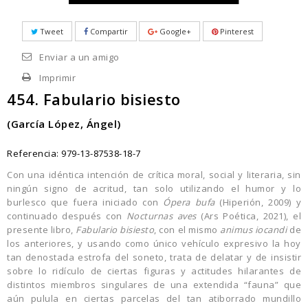
Tweet
Compartir
Google+
Pinterest
Enviar a un amigo
Imprimir
454. Fabulario bisiesto
(García López, Ángel)
Referencia:
979-13-87538-18-7
Con una idéntica intención de crítica moral, social y literaria, sin
ningún signo de acritud, tan solo utilizando el humor y lo
burlesco que fuera iniciado con
Ópera bufa
(Hiperión, 2009) y
continuado después con
Nocturnas aves
(Ars Poética, 2021), el
presente libro,
Fabulario bisiesto
, con el mismo
animus iocandi
de
los anteriores, y usando como único vehículo expresivo la hoy
tan denostada estrofa del soneto, trata de delatar y de insistir
sobre lo ridículo de ciertas figuras y actitudes hilarantes de
distintos miembros singulares de una extendida “fauna” que
aún pulula en ciertas parcelas del tan atiborrado mundillo