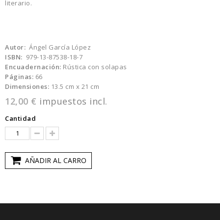
literario.
Autor:
Ángel García López
ISBN:
979-13-87538-18-7
Encuadernación:
Rústica con solapas
Páginas:
66
Dimensiones:
13.5 cm x 21 cm
12,00 €
impuestos incl.
Cantidad
AÑADIR AL CARRO