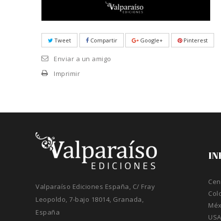
Tweet
Compartir
Google+
Pinterest
Enviar a un amigo
Imprimir
IN
Cen
Valparaíso Ediciones España, C/ Fray
Col
Leopoldo, 7-bajo 18014, Granada,
Méx
España
US