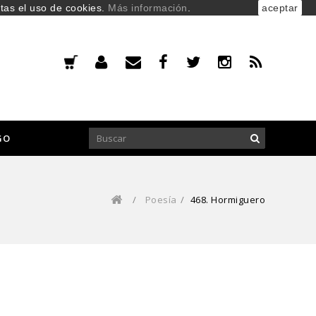
ptas el uso de cookies.
Más información
.
aceptar
GO
/
Poesía
/
468. Hormiguero