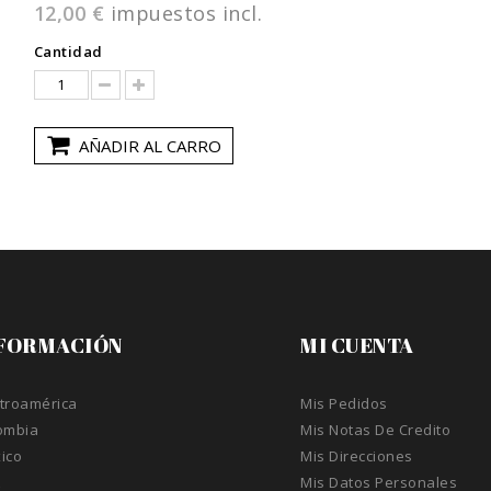
12,00 €
impuestos incl.
Cantidad
AÑADIR AL CARRO
FORMACIÓN
MI CUENTA
troamérica
Mis Pedidos
ombia
Mis Notas De Credito
ico
Mis Direcciones
A
Mis Datos Personales