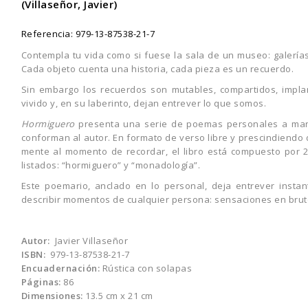
(Villaseñor, Javier)
Referencia:
979-13-87538-21-7
Contempla tu vida como si fuese la sala de un museo: galerías
Cada objeto cuenta una historia, cada pieza es un recuerdo.
Sin embargo los recuerdos son mutables, compartidos, impla
vivido y, en su laberinto, dejan entrever lo que somos.
Hormiguero
presenta una serie de poemas personales a ma
conforman al autor. En formato de verso libre y prescindiendo d
mente al momento de recordar, el libro está compuesto por 
listados: “hormiguero” y “monadología”.
Este poemario, anclado en lo personal, deja entrever insta
describir momentos de cualquier persona: sensaciones en brut
Autor:
Javier Villaseñor
ISBN:
979-13-87538-21-7
Encuadernación:
Rústica con solapas
Páginas:
86
Dimensiones:
13.5 cm x 21 cm