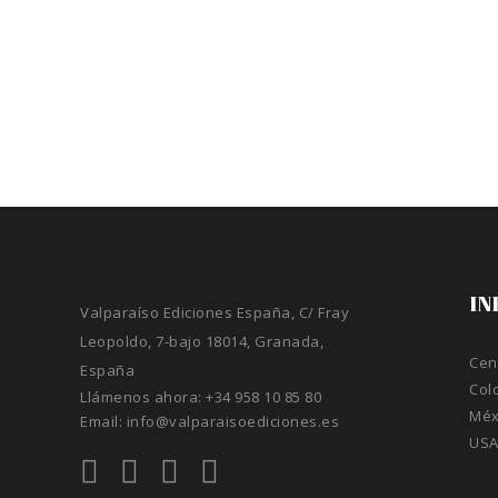
IN
Valparaíso Ediciones España, C/ Fray
Leopoldo, 7-bajo 18014, Granada,
Cen
España
Col
Llámenos ahora:
+34 958 10 85 80
Méx
Email:
info@valparaisoediciones.es
US