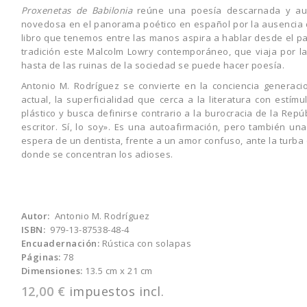
Proxenetas de Babilonia
reúne una poesía descarnada y aus
novedosa en el panorama poético en español por la ausencia de
libro que tenemos entre las manos aspira a hablar desde el pa
tradición este Malcolm Lowry contemporáneo, que viaja por l
hasta de las ruinas de la sociedad se puede hacer poesía.
Antonio M. Rodríguez se convierte en la conciencia generacion
actual, la superficialidad que cerca a la literatura con estím
plástico y busca definirse contrario a la burocracia de la Repú
escritor. Sí, lo soy». Es una autoafirmación, pero también un
espera de un dentista, frente a un amor confuso, ante la turb
donde se concentran los adioses.
Autor:
Antonio M. Rodríguez
ISBN:
979-13-87538-48-4
Encuadernación:
Rústica con solapas
Páginas:
78
Dimensiones:
13.5 cm x 21 cm
12,00 €
impuestos incl.