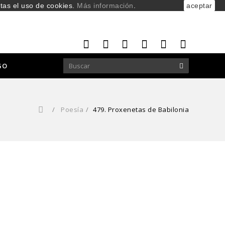
ptas el uso de cookies.
Más información
.
aceptar
GO
/
Poesía
/
479. Proxenetas de Babilonia