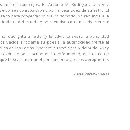
ente de complejos. Es Antonio M. Rodríguez una voz
 corsés compositivos y por la desnudez de su estilo. El
sado para proyectar un futuro sombrío. No renuncia a la
a fealdad del mundo y se revuelve con una advertencia:
al que grita al lector y le advierte sobre la banalidad
ulos vacíos. Proclama su poesía la autenticidad frente al
blica de las Letras. Aparece su voz clara y dolorida. «Soy
a razón de ser. Escribe en la enfermedad, en la sala de
a que busca censurar el pensamiento y en los aeropuertos
Pepe Pérez-Muelas