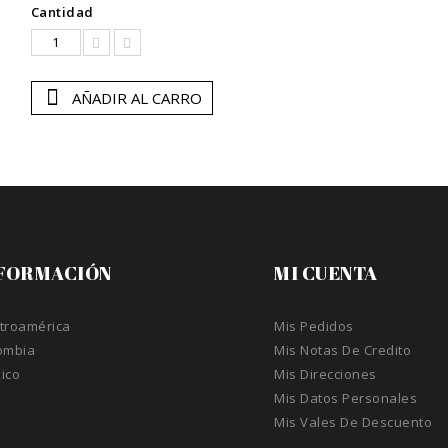
Cantidad
AÑADIR AL CARRO
FORMACIÓN
MI CUENTA
troamérica
Mis Pedidos
ombia
Mis Notas De Credito
ico
Mis Direcciones
A
Mis Datos Personales
Mis Vales De Descuento