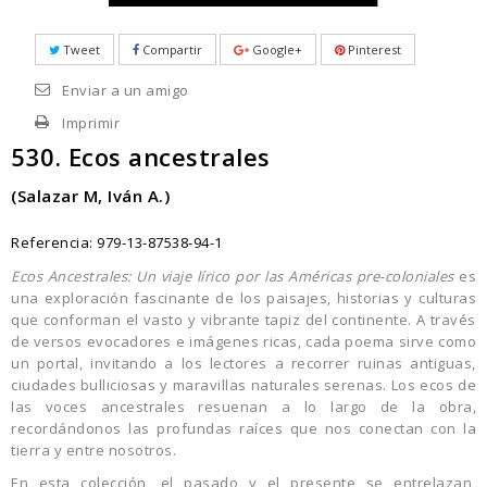
Tweet
Compartir
Google+
Pinterest
Enviar a un amigo
Imprimir
530. Ecos ancestrales
(Salazar M, Iván A.)
Referencia:
979-13-87538-94-1
Ecos Ancestrales: Un viaje lírico por las Américas pre-coloniales
es
una exploración fascinante de los paisajes, historias y culturas
que conforman el vasto y vibrante tapiz del continente. A través
de versos evocadores e imágenes ricas, cada poema sirve como
un portal, invitando a los lectores a recorrer ruinas antiguas,
ciudades bulliciosas y maravillas naturales serenas. Los ecos de
las voces ancestrales resuenan a lo largo de la obra,
recordándonos las profundas raíces que nos conectan con la
tierra y entre nosotros.
En esta colección, el pasado y el presente se entrelazan,