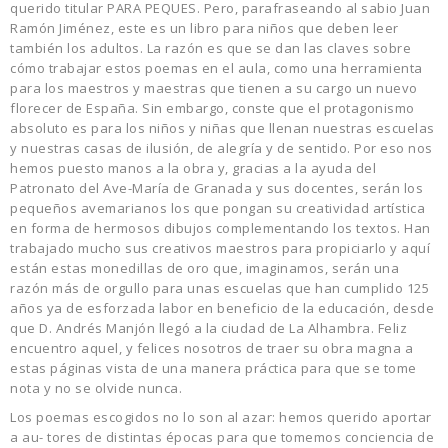
querido titular PARA PEQUES. Pero, parafraseando al sabio Juan
Ramón Jiménez, este es un libro para niños que deben leer
también los adultos. La razón es que se dan las claves sobre
cómo trabajar estos poemas en el aula, como una herramienta
para los maestros y maestras que tienen a su cargo un nuevo
florecer de España. Sin embargo, conste que el protagonismo
absoluto es para los niños y niñas que llenan nuestras escuelas
y nuestras casas de ilusión, de alegría y de sentido. Por eso nos
hemos puesto manos a la obra y, gracias a la ayuda del
Patronato del Ave-María de Granada y sus docentes, serán los
pequeños avemarianos los que pongan su creatividad artística
en forma de hermosos dibujos complementando los textos. Han
trabajado mucho sus creativos maestros para propiciarlo y aquí
están estas monedillas de oro que, imaginamos, serán una
razón más de orgullo para unas escuelas que han cumplido 125
años ya de esforzada labor en beneficio de la educación, desde
que D. Andrés Manjón llegó a la ciudad de La Alhambra. Feliz
encuentro aquel, y felices nosotros de traer su obra magna a
estas páginas vista de una manera práctica para que se tome
nota y no se olvide nunca.
Los poemas escogidos no lo son al azar: hemos querido aportar
a au- tores de distintas épocas para que tomemos conciencia de