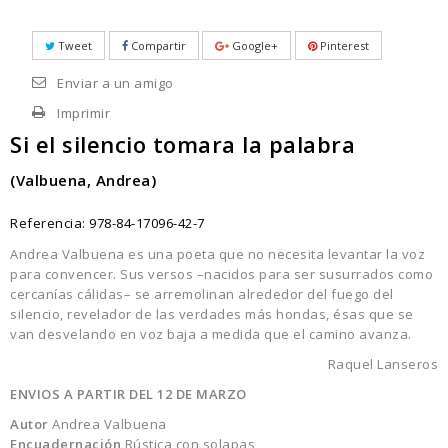
Tweet
Compartir
Google+
Pinterest
Enviar a un amigo
Imprimir
Si el silencio tomara la palabra
(Valbuena, Andrea)
Referencia:
978-84-17096-42-7
Andrea Valbuena es una poeta que no necesita levantar la voz
para convencer. Sus versos –nacidos para ser susurrados como
cercaní
as c
á
lidas
– se arremolinan alrededor del fuego del
silencio, revelador de las verdades más hondas,
é
sas que se
van desvelando en voz baja a medida que el camino avanza.
Raquel Lanseros
ENVIOS A PARTIR DEL 12 DE MARZO
Autor
Andrea Valbuena
Encuadernación
Rústica con solapas