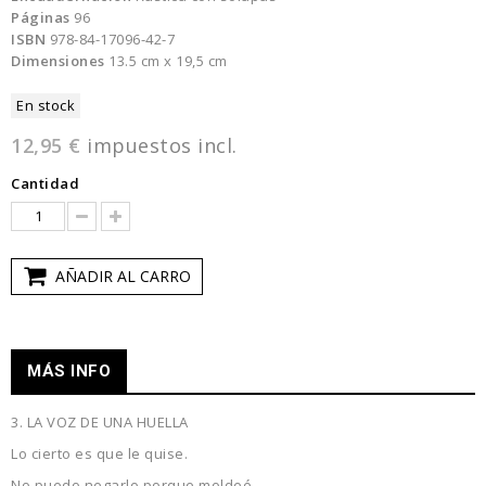
Páginas
96
ISBN
978-84-17096-42-7
Dimensiones
13.5 cm x 19,5 cm
En stock
12,95 €
impuestos incl.
Cantidad
AÑADIR AL CARRO
MÁS INFO
3. LA VOZ DE UNA HUELLA
Lo cierto es que le quise.
No puedo negarlo porque molde
é