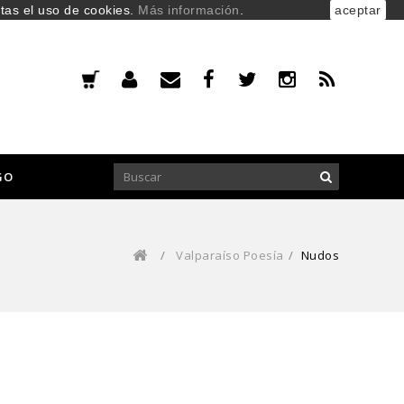
ptas el uso de cookies.
Más información
.
aceptar
GO
/
Valparaíso Poesía
/
Nudos