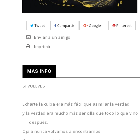
Tweet
Compartir
Google+
Pinterest
Enviar a un amigo
Imprimir
MÁS INFO
SI VUELVES
Echarte la culpa era más fácil que asimilar la verdad.
y la verdad era mucho más sencilla que todo lo que vino
después.
Ojalá nunca volvamos a encontrarnos.