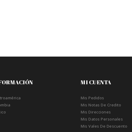
FORMACIÓN
MI CUENTA
troamérica
Mis Pedidos
ombia
Mis Notas De Credito
ico
Mis Direcciones
A
Mis Datos Personales
Mis Vales De Descuento