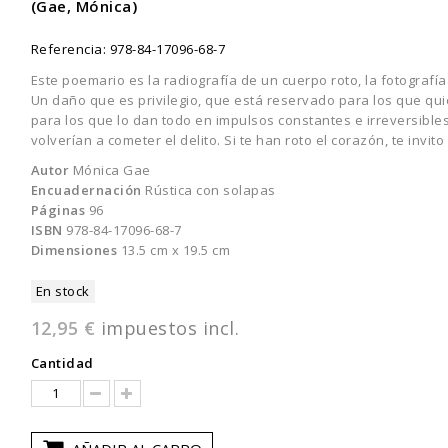
(Gae, Mónica)
Referencia:
978-84-17096-68-7
Este poemario es la radiografía de un cuerpo roto, la fotograf
Un daño que es privilegio, que está reservado para los que qui
para los que lo dan todo en impulsos constantes e irreversibl
volverían a cometer el delito. Si te han roto el corazón, te invit
Autor
Mónica Gae
Encuadernación
Rústica con solapas
Páginas
96
ISBN
978-84-17096-68-7
Dimensiones
13.5 cm x 19.5 cm
En stock
12,95 €
impuestos incl.
Cantidad