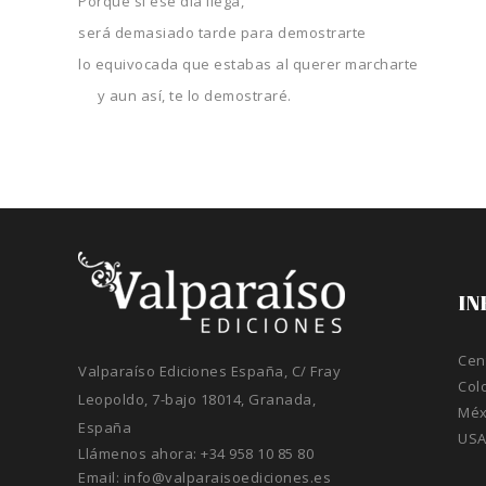
Porque si ese día llega,
será demasiado tarde para demostrarte
lo equivocada que estabas al querer marcharte
y aun así, te lo demostraré.
IN
Cen
Valparaíso Ediciones España, C/ Fray
Col
Leopoldo, 7-bajo 18014, Granada,
Méx
España
US
Llámenos ahora:
+34 958 10 85 80
Email:
info@valparaisoediciones.es