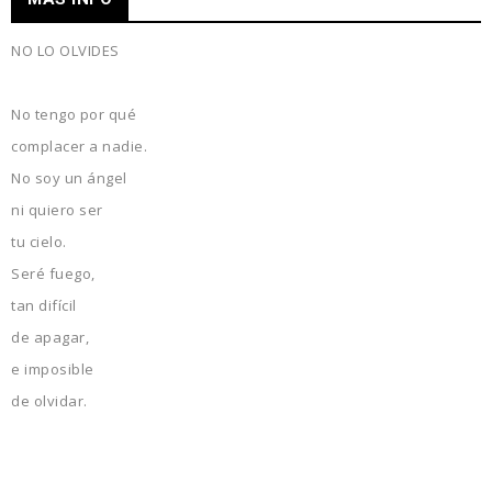
NO LO OLVIDES
No tengo por qué
complacer a nadie.
No soy un ángel
ni quiero ser
tu cielo.
Seré fuego,
tan difícil
de apagar,
e imposible
de olvidar.