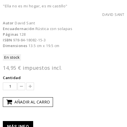
"Ella no es mi hogar, es mi castillo"
DAVID SANT
Autor
David Sant
Encuadernación
Rústica con solapas
Páginas
128
ISBN
978-84-18082-15-3
Dimensiones
13.5 cm x 19.5 cm
En stock
14,95 €
impuestos incl.
Cantidad
AÑADIR AL CARRO
MÁS INFO