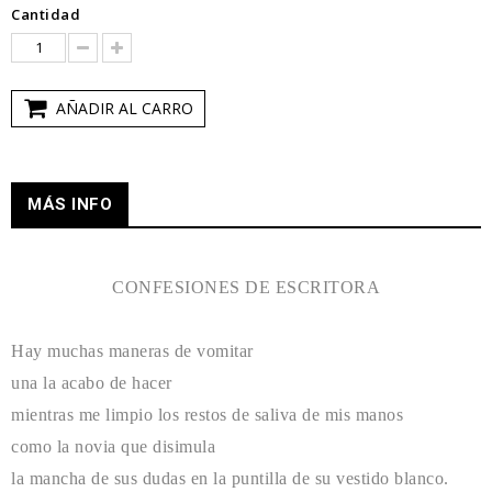
Cantidad
AÑADIR AL CARRO
MÁS INFO
CONFESIONES DE ESCRITORA
Hay muchas maneras de vomitar
una la acabo de hacer
mientras me limpio los restos de saliva de mis manos
como la novia que disimula
la mancha de sus dudas en la puntilla de su vestido blanco.