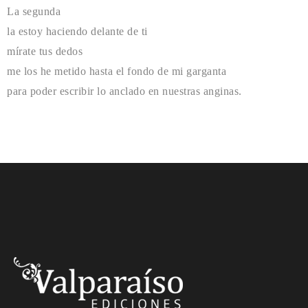
La segunda
la estoy haciendo delante de ti
mírate tus dedos
me los he metido hasta el fondo de mi garganta
para poder escribir lo anclado en nuestras anginas.