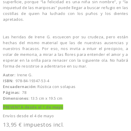
superﬁcie, porque “la felicidad es una niña sin nombre”, y “la
inquietud de las mariposas” puede llegar a buscar refugio en las
costillas de quien ha luchado con los puños y los dientes
apretados.
Las heridas de Irene G. escuecen por su crudeza, pero están
hechas del mismo material que las de nuestras ausencias y
nuestros fracasos. Por eso, nos invita a intuir el precipicio, a
volar de memoria, a mirar a las ﬂores para entender el amor y a
esperar en la orilla para renacer con la siguiente ola. No habrá
forma de resistirse a adentrarse en su mar.
Autor:
Irene G.
ISBN:
978-84-19347-53-4
Encuadernación:
Rústica con solapas
Páginas:
78
Dimensiones:
13.5 cm x 19.5 cm
PREVENTA desde el 1 de mayo
Envíos desde el 4 de mayo
13,95 €
impuestos incl.