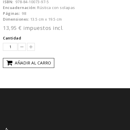
ISBN:
978-84-10073-97-5
Encuadernación:
Rústica con solapas
Páginas:
98
Dimensiones:
13.5 cm x 19.5 cm
13,95 €
impuestos incl.
Cantidad
AÑADIR AL CARRO