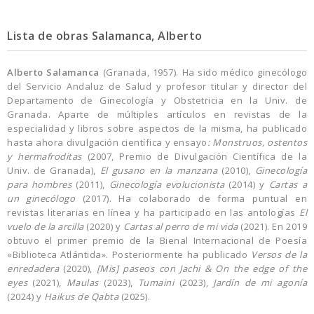
Lista de obras Salamanca, Alberto
Alberto Salamanca
(Granada, 1957). Ha sido médico ginecólogo
del Servicio Andaluz de Salud y profesor titular y director del
Departamento de Ginecología y Obstetricia en la Univ. de
Granada. Aparte de múltiples artículos en revistas de la
especialidad y libros sobre aspectos de la misma, ha publicado
hasta ahora divulgación científica y ensayo
: Monstruos, ostentos
y hermafroditas
(2007, Premio de Divulgación Científica de la
Univ. de Granada),
El gusano en la manzana
(2010),
Ginecología
para hombres
(2011),
Ginecología evolucionista
(2014) y
Cartas a
un ginecólogo
(2017). Ha colaborado de forma puntual en
revistas literarias en línea y ha participado en las antologías
El
vuelo de la arcilla
(2020) y
Cartas al perro de mi vida
(2021). En 2019
obtuvo el primer premio de la Bienal Internacional de Poesía
«Biblioteca Atlántida». Posteriormente ha publicado
Versos de la
enredadera
(2020),
[Mis] paseos con Jachi & On the edge of the
eyes
(2021),
Maulas
(2023),
Tumaini
(2023),
Jardín de mi agonía
(2024) y
Haikus de Qabta
(2025).