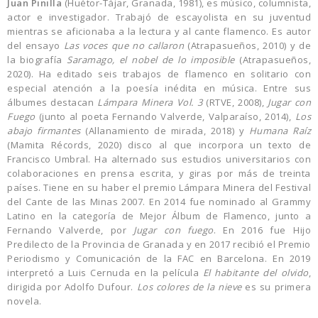
Juan Pinilla
(Huétor-Tájar, Granada, 1981), es músico, columnista,
actor e investigador. Trabajó de escayolista en su juventud
mientras se aficionaba a la lectura y al cante flamenco. Es autor
del ensayo
Las voces que no callaron
(Atrapasueños, 2010) y de
la biografía
Saramago, el nobel de lo imposible
(Atrapasueños,
2020). Ha editado seis trabajos de flamenco en solitario con
especial atención a la poesía inédita en música. Entre sus
álbumes destacan
Lámpara Minera Vol. 3
(RTVE, 2008),
Jugar con
Fuego
(junto al poeta Fernando Valverde, Valparaíso, 2014),
Los
abajo firmantes
(Allanamiento de mirada, 2018) y
Humana Raíz
(Mamita Récords, 2020) disco al que incorpora un texto de
Francisco Umbral. Ha alternado sus estudios universitarios con
colaboraciones en prensa escrita, y giras por más de treinta
países. Tiene en su haber el premio Lámpara Minera del Festival
del Cante de las Minas 2007. En 2014 fue nominado al Grammy
Latino en la categoría de Mejor Álbum de Flamenco, junto a
Fernando Valverde, por
Jugar con fuego
. En 2016 fue Hijo
Predilecto de la Provincia de Granada y en 2017 recibió el Premio
Periodismo y Comunicación de la FAC en Barcelona. En 2019
interpretó a Luis Cernuda en la película
El habitante del olvido
,
dirigida por Adolfo Dufour.
Los colores de la nieve
es su primera
novela.