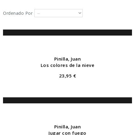
Ordenado Por
AÑADIR AL
CARRO
Pinilla, Juan
Los colores de la nieve
23,95 €
AÑADIR AL
CARRO
Pinilla, Juan
Jugar con fuego