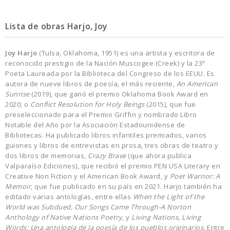
Lista de obras Harjo, Joy
Joy Harjo
(Tulsa, Oklahoma, 1951) es una artista y escritora de
reconocido prestigio de la Nación Muscogee (Creek) y la 23ª
Poeta Laureada por la Biblioteca del Congreso de los EEUU. Es
autora de nueve libros de poesía, el más reciente,
An American
Sunrise
(2019), que ganó el premio Oklahoma Book Award en
2020; o
Conflict Resolution for Holy Beings
(2015), que fue
preseleccionado para el Premio Griffin y nombrado Libro
Notable del Año por la Asociación Estadounidense de
Bibliotecas. Ha publicado libros infantiles premiados, varios
guiones y libros de entrevistas en prosa, tres obras de teatro y
dos libros de memorias,
Crazy Brave
(que ahora publica
Valparaíso Ediciones), que recibió el premio PEN USA Literary en
Creative Non Fiction y el American Book Award, y
Poet Warrior: A
Memoir
, que fue publicado en su país en 2021. Harjo también ha
editado varias antologías, entre ellas
When the Light of the
World was Subdued, Our Songs Came Through-A Norton
Anthology of Native Nations Poetry
, y
Living Nations, Living
Words: Una antología de la poesía de los pueblos originarios
. Entre