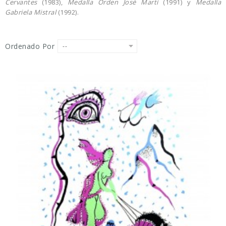
Cervantes
(1983),
Medalla Orden José Martí
(1991) y
Medalla
Gabriela Mistral
(1992).
Ordenado Por
--