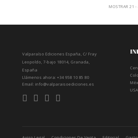
MOSTRAR 21 -
IN
Valparaíso Ediciones España, C/ Fray
Leopoldo, 7-bajo 18014, Granada,
Cen
España
Col
Llámenos ahora:
+34 958 10 85 80
Méx
Email:
info@valparaisoediciones.es
US
Aviso Legal
Condiciones De Venta
Editorial
Gasto