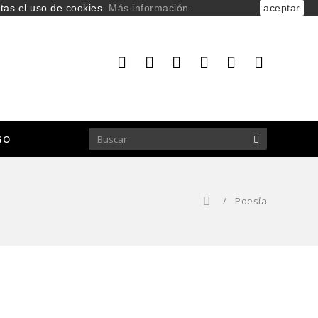
ptas el uso de cookies.
Más información
.
aceptar
GO
/
Poesía