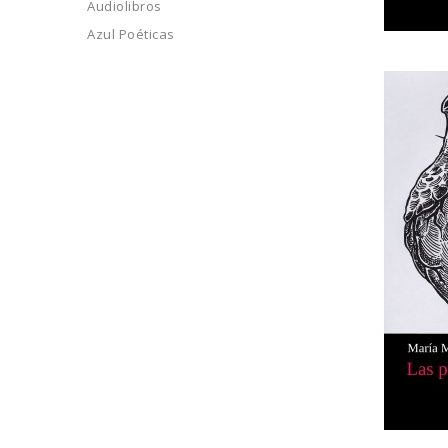
Audiolibros
Azul Poéticas