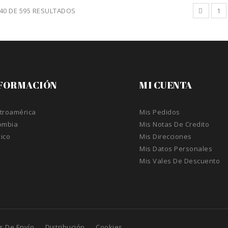
 40 DE 595 RESULTADOS
1
FORMACIÓN
MI CUENTA
troamérica
Mis Pedidos
ombia
Mis Notas De Credito
ico
Mis Direcciones
A
Mis Datos Personales
Mis Vales De Descuento
s De Envío
Distribución
Cookies