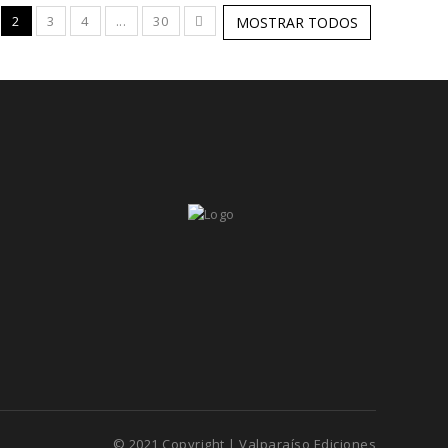
2
3
4
...
30
MOSTRAR TODOS
© 2021 Copyright | Valparaíso Ediciones