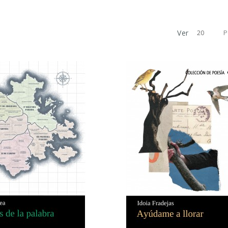
Ver
P
20