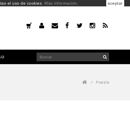
ptas el uso de cookies.
Más información
.
aceptar
GO
/
Poesía