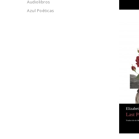
Audiolibros
Azul Poéticas