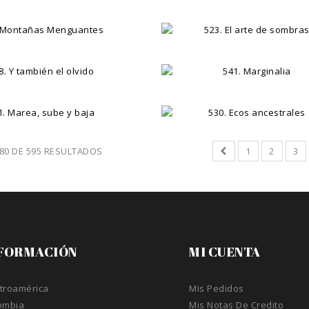
 80 DE 595 RESULTADOS
1
2
3
FORMACIÓN
MI CUENTA
troamérica
Mis Pedidos
ombia
Mis Notas De Credito