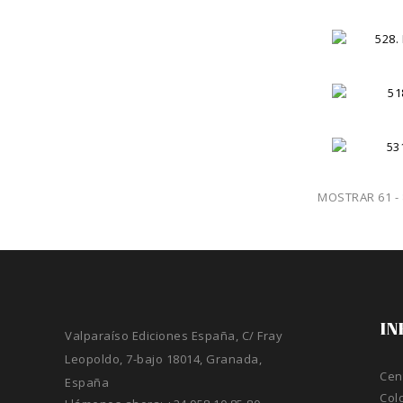
MOSTRAR 61 -
IN
Valparaíso Ediciones España, C/ Fray
Leopoldo, 7-bajo 18014, Granada,
Cen
España
Col