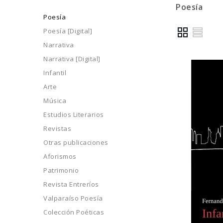
Poesía
Poesía
Poesía [Digital]
Narrativa
Narrativa [Digital]
Infantil
Arte
Música
Estudios Literarios
Revistas
Otras publicaciones
Aforismos
Patrimonio
Revista Entreríos
Valparaíso Poesía
Colección Poéticas