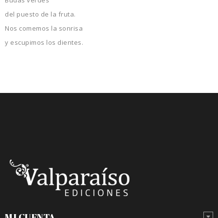
Budas verdes
del puesto de la fruta.
Nos comemos la sonrisa
y escupimos los dientes.
MI CUENTA