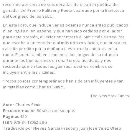
recorrido por cerca de seis décadas de creación poética del
ganador del Premio Pulitzer y Poeta Laureado por la Biblioteca
del Congreso de los EEUU.
En este libro, que incluye varios poemas nunca antes publicados
ni en inglés ni en español y que han sido cedidos por el autor
para esta ocasión, el lector encontrará al Simic más surrealista
que escribe a un tenedor o al más irónico y ácido, que busca un
calcetín perdido por la mañana o escucha las noticias en la
radio. El poeta también rememora los juegos de su infancia
durante los bombardeos en una Europa asediada y nos
recuerda que en todas las guerras nuestros nombres se
incluyen entre las víctimas.
“Pocos poetas contemporáneos han sido tan influyentes y tan
inimitables como Charles Simic”.
The New York Times
Autor
Charles Simic
Encuadernación
Rústica con solapas
Páginas
420
ISBN
978-84-18082-28-3
Traducido por
Nieves García Prados y Juan José Vélez Otero