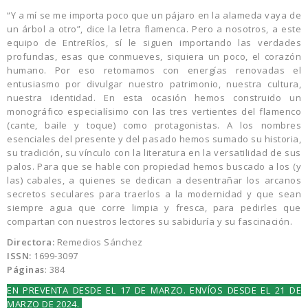
“Y a mí se me importa poco que un pájaro en la alameda vaya de
un árbol a otro”, dice la letra flamenca. Pero a nosotros, a este
equipo de EntreRíos, sí le siguen importando las verdades
profundas, esas que conmueves, siquiera un poco, el corazón
humano. Por eso retomamos con energías renovadas el
entusiasmo por divulgar nuestro patrimonio, nuestra cultura,
nuestra identidad. En esta ocasión hemos construido un
monográfico especialísimo con las tres vertientes del flamenco
(cante, baile y toque) como protagonistas. A los nombres
esenciales del presente y del pasado hemos sumado su historia,
su tradición, su vínculo con la literatura en la versatilidad de sus
palos. Para que se hable con propiedad hemos buscado a los (y
las) cabales, a quienes se dedican a desentrañar los arcanos
secretos seculares para traerlos a la modernidad y que sean
siempre agua que corre limpia y fresca, para pedirles que
compartan con nuestros lectores su sabiduría y su fascinación.
Directora:
Remedios Sánchez
ISSN:
1699-3097
Páginas
: 384
EN PREVENTA DESDE EL 17 DE MARZO. ENVÍOS DESDE EL 21 DE
MARZO DE 2024.