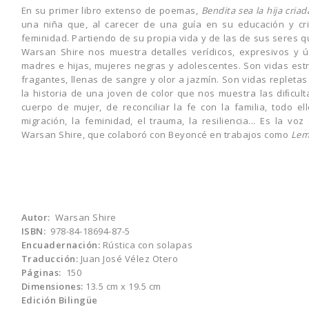
En su primer libro extenso de poemas,
Bendita sea la hija cria
una niña que, al carecer de una guía en su educación y cr
feminidad. Partiendo de su propia vida y de las de sus seres que
Warsan Shire nos muestra detalles verídicos, expresivos y ú
madres e hijas, mujeres negras y adolescentes. Son vidas estre
fragantes, llenas de sangre y olor a jazmín. Son vidas repletas
la historia de una joven de color que nos muestra las diﬁcu
cuerpo de mujer, de reconciliar la fe con la familia, todo
migración, la feminidad, el trauma, la resiliencia... Es la v
Warsan Shire, que colaboró con Beyoncé en trabajos como
Lem
Autor:
Warsan Shire
ISBN:
978-84-18694-87-5
Encuadernación:
Rústica con solapas
Traducción:
Juan José Vélez Otero
Páginas:
150
Dimensiones:
13.5 cm x 19.5 cm
Edición Bilingüe