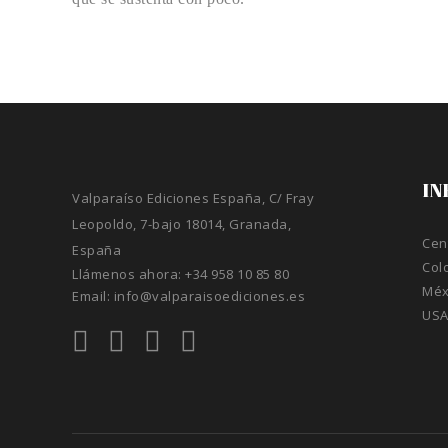
IN
Valparaíso Ediciones España, C/ Fray
Leopoldo, 7-bajo 18014, Granada,
Cen
España
Col
Llámenos ahora:
+34 958 10 85 80
Méx
Email:
info@valparaisoediciones.es
US