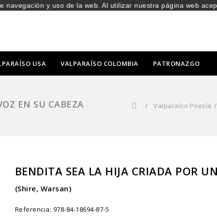
de navegación y uso de la web. Al utilizar nuestra página web ace
LPARAÍSO USA
VALPARAÍSO COLOMBIA
PATRONAZGO
 VOZ EN SU CABEZA
/
Valparaíso Poesía
/
BENDITA SEA LA HIJA CRIADA POR U
(Shire, Warsan)
Referencia:
978-84-18694-87-5