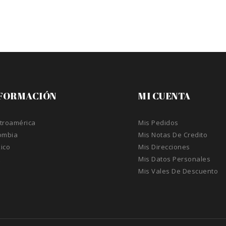
FORMACIÓN
MI CUENTA
troamérica
Mis Pedidos
ombia
Mis Notas De Credito
ico
Mis Direcciones
A
Mis Datos Personales
Mis Vales De Descuento