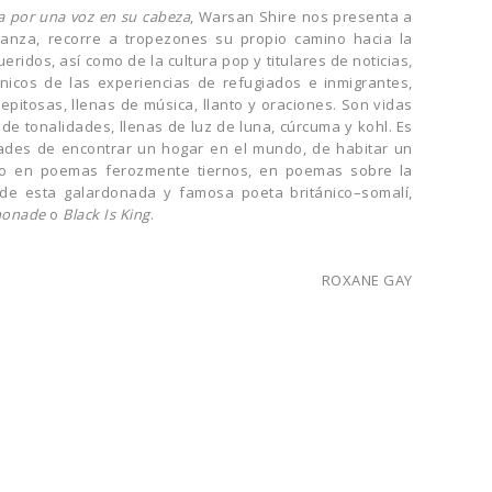
da por una voz en su cabeza
, Warsan Shire nos presenta a
ianza, recorre a tropezones su propio camino hacia la
ridos, así como de la cultura pop y titulares de noticias,
nicos de las experiencias de refugiados e inmigrantes,
pitosas, llenas de música, llanto y oraciones. Son vidas
 de tonalidades, llenas de luz de luna, cúrcuma y kohl. Es
ltades de encontrar un hogar en el mundo, de habitar un
 ello en poemas ferozmente tiernos, en poemas sobre la
oz de esta galardonada y famosa poeta británico–somalí,
onade
o
Black Is King
.
ROXANE GAY